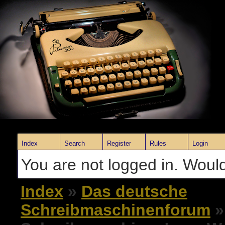
Index
Search
Register
Rules
Login
You are not logged in. Would
Index
»
Das deutsche
Schreibmaschinenforum
»